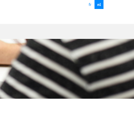
fr
nl