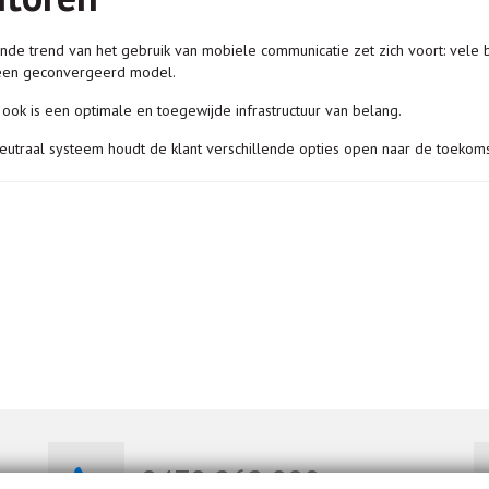
ende trend van het gebruik van mobiele communicatie zet zich voort: vel
een geconvergeerd model.
ook is een optimale en toegewijde infrastructuur van belang.
neutraal systeem houdt de klant verschillende opties open naar de toekoms
0470 262 008