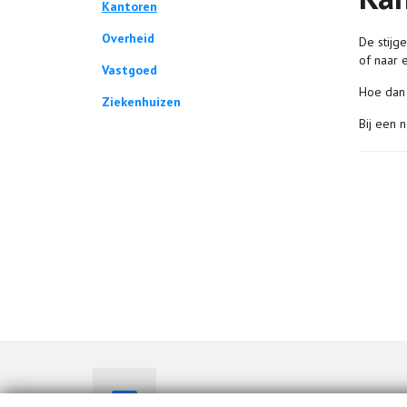
Kantoren
Overheid
De stijg
of naar 
Vastgoed
Hoe dan 
Ziekenhuizen
Bij een 
info@connext-nv.be