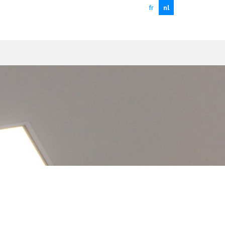
fr
nl