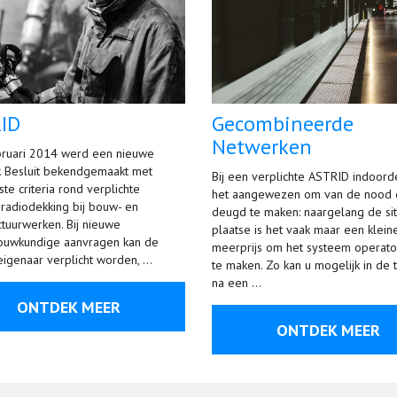
ID
Gecombineerde
Netwerken
ruari 2014 werd een nieuwe
jk Besluit bekendgemaakt met
Bij een verplichte ASTRID indoorde
te criteria rond verplichte
het aangewezen om van de nood
radiodekking bij bouw- en
deugd te maken: naargelang de sit
ctuurwerken. Bij nieuwe
plaatse is het vaak maar een klein
ouwkundige aanvragen kan de
meerprijs om het systeem operato
genaar verplicht worden, …
te maken. Zo kan u mogelijk in de 
na een …
ONTDEK MEER
ONTDEK MEER