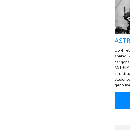
ASTR
Op 4 feb
Koninkli
aangepas
ASTRID* 
infrastru
stedenb
gebouwei