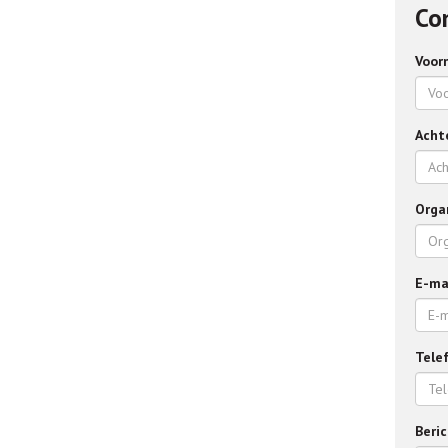
Con
Voor
Acht
Orga
E-ma
Tele
Beri