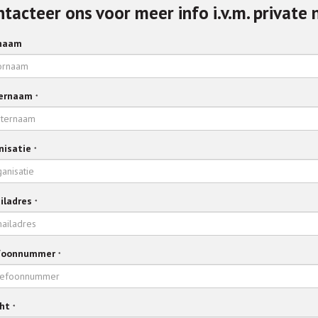
tacteer ons voor meer info i.v.m. private
naam
ernaam
*
nisatie
*
iladres
*
foonnummer
*
cht
*