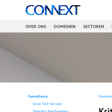
OVER ONS
DOMEINEN
SECTOREN
Consultancy
Domeine
Drive Test Services
Kri
Operator Benchmarking