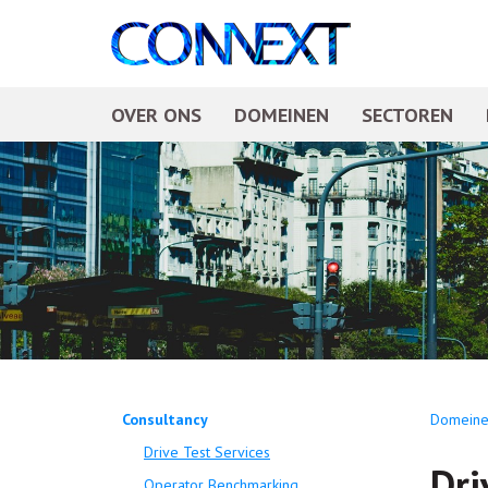
OVER ONS
DOMEINEN
SECTOREN
Consultancy
Domeine
Drive Test Services
Dri
Operator Benchmarking