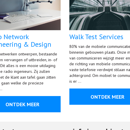
o Network
Walk Test Services
neering & Design
80% van de mobiele communicatie
binnenin gebouwen plaats. Onze m
netwerken ontwerpen, bestaande
van communiceren wijzigt meer en
n vervangen of uitbreiden, in- of
de richting van mobiele communica
 Dit alles is een mooie uitdaging
vaste telefonie verdwijnt stilaan n
 radio ingenieurs. Zij zullen
achtergrond. Om mobiel te commu
t de klant aan tafel gaan zitten
is er …
 gaan welke de precieze
…
ONTDEK MEER
ONTDEK MEER