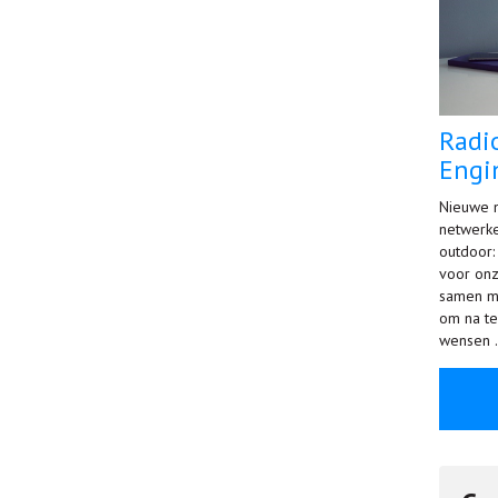
Radi
Engi
Nieuwe 
netwerke
outdoor:
voor onze
samen me
om na te
wensen 