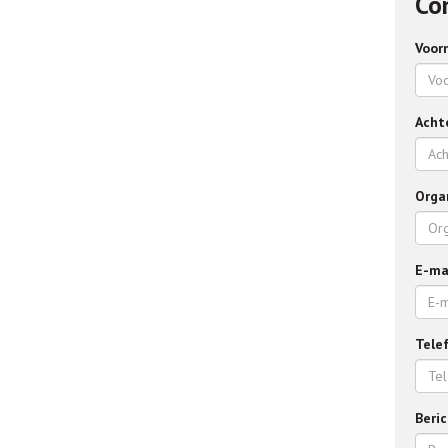
Con
Voor
Acht
Orga
E-ma
Tele
Beri