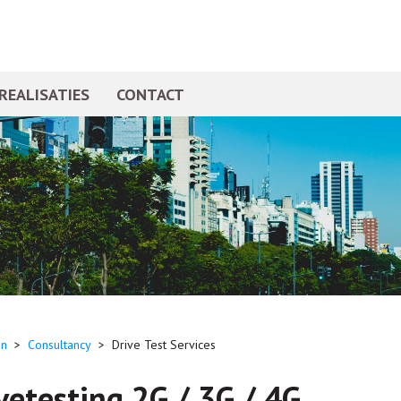
REALISATIES
CONTACT
n
>
Consultancy
>
Drive Test Services
vetesting 2G / 3G / 4G