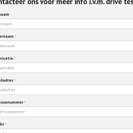
tacteer ons voor meer info i.v.m. drive tes
naam
ernaam
*
nisatie
*
iladres
*
foonnummer
*
cht
*