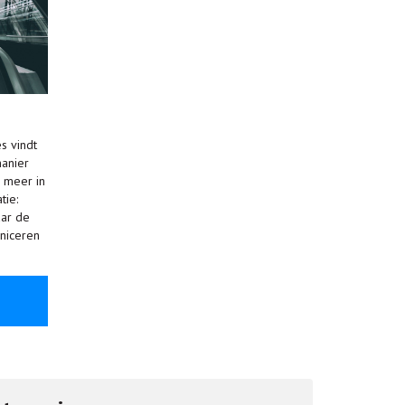
s vindt
anier
 meer in
tie:
aar de
niceren