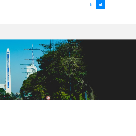
fr
nl