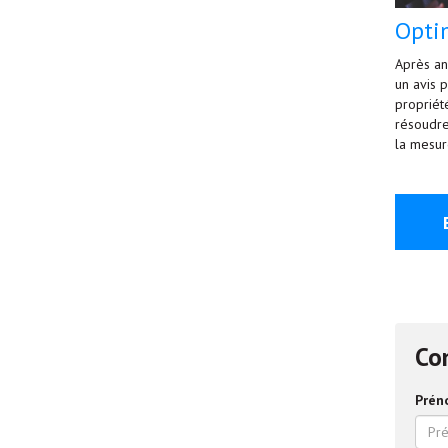
Opti
Après an
un avis 
propriét
résoudre
la mesur
Con
Prén