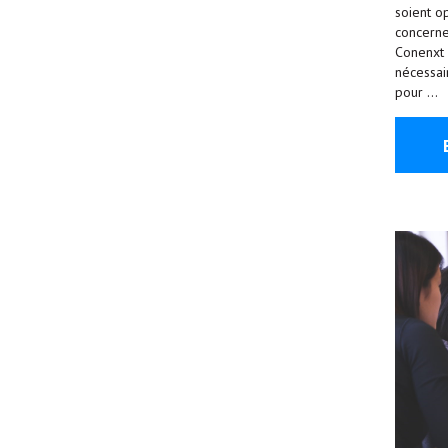
soient op
concerne
Conenxt
nécessair
pour …