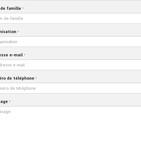
de famille
*
nisation
*
esse e-mail
*
ro de téléphone
*
age
*