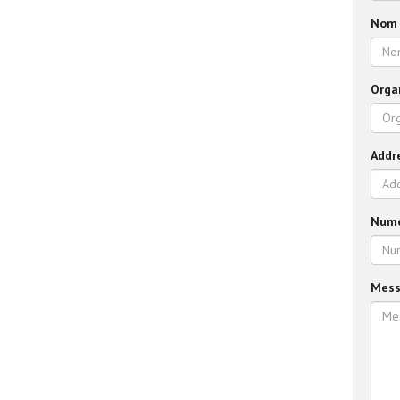
Nom 
Orga
Addr
Numé
Mess